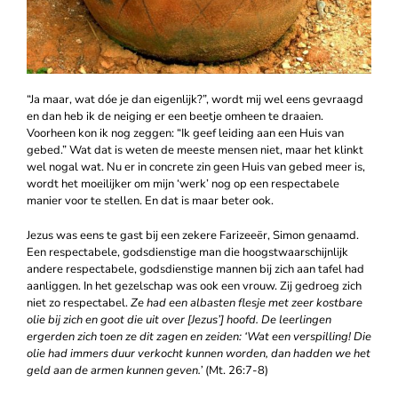
“Ja maar, wat dóe je dan eigenlijk?”, wordt mij wel eens gevraagd
en dan heb ik de neiging er een beetje omheen te draaien.
Voorheen kon ik nog zeggen: “Ik geef leiding aan een Huis van
gebed.” Wat dat is weten de meeste mensen niet, maar het klinkt
wel nogal wat. Nu er in concrete zin geen Huis van gebed meer is,
wordt het moeilijker om mijn ‘werk’ nog op een respectabele
manier voor te stellen. En dat is maar beter ook.
Jezus was eens te gast bij een zekere Farizeeër, Simon genaamd.
Een respectabele, godsdienstige man die hoogstwaarschijnlijk
andere respectabele, godsdienstige mannen bij zich aan tafel had
aanliggen. In het gezelschap was ook een vrouw. Zij gedroeg zich
niet zo respectabel.
Ze had een albasten flesje met zeer kostbare
olie bij zich en goot die uit over [Jezus’] hoofd. De leerlingen
ergerden zich toen ze dit zagen en zeiden: ‘Wat een verspilling! Die
olie had immers duur verkocht kunnen worden, dan hadden we het
geld aan de armen kunnen geven.’
(Mt. 26:7-8)