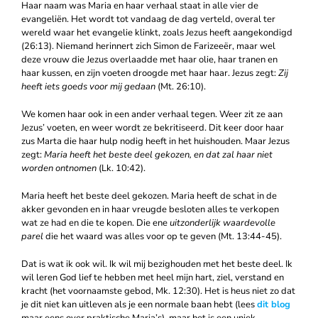
Haar naam was Maria en haar verhaal staat in alle vier de
evangeliën. Het wordt tot vandaag de dag verteld, overal ter
wereld waar het evangelie klinkt, zoals Jezus heeft aangekondigd
(26:13). Niemand herinnert zich Simon de Farizeeër, maar wel
deze vrouw die Jezus overlaadde met haar olie, haar tranen en
haar kussen, en zijn voeten droogde met haar haar. Jezus zegt:
Zij
heeft iets goeds voor mij gedaan
(Mt. 26:10).
We komen haar ook in een ander verhaal tegen. Weer zit ze aan
Jezus’ voeten, en weer wordt ze bekritiseerd. Dit keer door haar
zus Marta die haar hulp nodig heeft in het huishouden. Maar Jezus
zegt:
Maria heeft het beste deel gekozen, en dat zal haar niet
worden ontnomen
(Lk. 10:42).
Maria heeft het beste deel gekozen. Maria heeft de schat in de
akker gevonden en in haar vreugde besloten alles te verkopen
wat ze had en die te kopen. Die ene
uitzonderlijk waardevolle
parel
die het waard was alles voor op te geven (Mt. 13:44-45).
Dat is wat ik ook wil. Ik wil mij bezighouden met het beste deel. Ik
wil leren God lief te hebben met heel mijn hart, ziel, verstand en
kracht (het voornaamste gebod, Mk. 12:30). Het is heus niet zo dat
je dit niet kan uitleven als je een normale baan hebt (lees
dit blog
maar eens over praktische Maria’s), maar het is een uniek