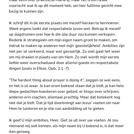
voorrecht wat ik op dit moment heb, om hier fulltime gericht mee
bezig te kunnen zijn.
Ik schrijf dit in de eerste plaats om mezelf hieraan te herinneren.
Want ergens lonkt dat respectabele leven wel. Betrap ik mezelf
op dagdromen over hoe ik die olie duur zou kunnen verkopen.
Bedenk ik strategieën om mijn eigen naam groot te maken, om
indruk te maken op anderen met mijn ‘geestelijkheid’. Ambities zijn
niet per sé verkeerd, maar wel gevaarlijk. Zo snel gaat het weer
om mij draaien in plaats van om Hem. Zo snel wordt mijn eerste
liefde weer overschaduwd door allerlei goede en respectabele
dingen (zoals in Efeze, Opb. 2:1-7).
“The hardest thing about prayer is doing it”, zeggen ze wel eens,
en het is zó waar. Je kan erom bekend staan dat je bidt, je kan hele
diepe gedachten koesteren over gebed, er blogs over schrijven,
anderen erin coachen, allemaal prachtig. Maar dat betekent nog
niet dat je bidt. Dat je tijd doorbrengt aan Jezus’ voeten om naar
Hem te luisteren en je olie van aanbidding uit te gieten.
Ik geef U mijn ambities, Heer. Giet ze uit over uw voeten. Al zou
niemand mij ooit kennen, als mijn naam bij U bekend is, is dat meer
dan genoeg.