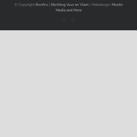
© Copyright
Bonfire
|
Stichting Vuur en Vlam
| Webdesign:
Mootiv
Media and More
Facebook
Instagram