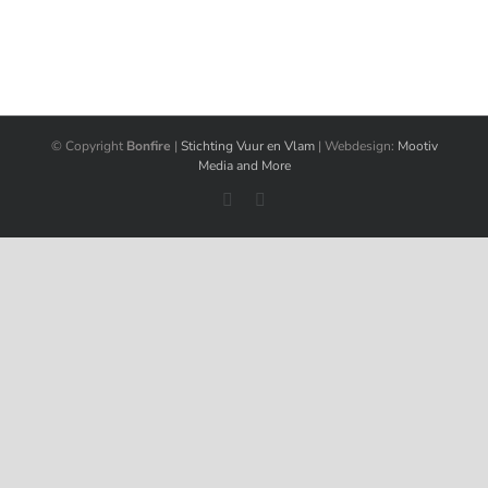
Geven
© Copyright
Bonfire
|
Stichting Vuur en Vlam
| Webdesign:
Mootiv
Media and More
Facebook
Instagram