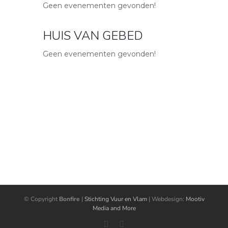
Geen evenementen gevonden!
HUIS VAN GEBED
Geen evenementen gevonden!
© Copyright
Bonfire
|
Stichting Vuur en Vlam
| Webdesign:
Mootiv
Media and More
Facebook
Instagram