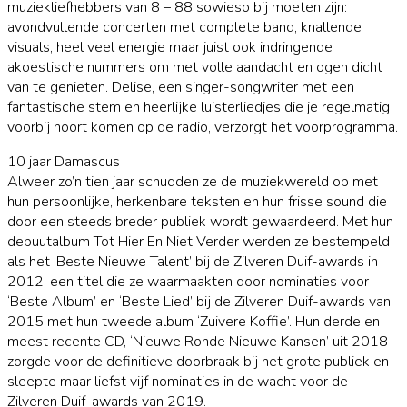
muziekliefhebbers van 8 – 88 sowieso bij moeten zijn:
avondvullende concerten met complete band, knallende
visuals, heel veel energie maar juist ook indringende
akoestische nummers om met volle aandacht en ogen dicht
van te genieten. Delise, een singer-songwriter met een
fantastische stem en heerlijke luisterliedjes die je regelmatig
voorbij hoort komen op de radio, verzorgt het voorprogramma.
10 jaar Damascus
Alweer zo’n tien jaar schudden ze de muziekwereld op met
hun persoonlijke, herkenbare teksten en hun frisse sound die
door een steeds breder publiek wordt gewaardeerd. Met hun
debuutalbum Tot Hier En Niet Verder werden ze bestempeld
als het ‘Beste Nieuwe Talent’ bij de Zilveren Duif-awards in
2012, een titel die ze waarmaakten door nominaties voor
‘Beste Album’ en ‘Beste Lied’ bij de Zilveren Duif-awards van
2015 met hun tweede album ‘Zuivere Koffie’. Hun derde en
meest recente CD, ‘Nieuwe Ronde Nieuwe Kansen’ uit 2018
zorgde voor de definitieve doorbraak bij het grote publiek en
sleepte maar liefst vijf nominaties in de wacht voor de
Zilveren Duif-awards van 2019.