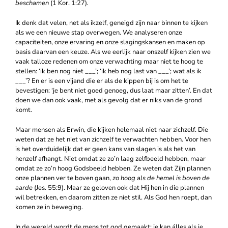
beschamen
(1 Kor. 1:27)
.
Ik denk dat velen, net als ikzelf, geneigd zijn naar binnen te kijken
als we een nieuwe stap overwegen. We analyseren onze
capaciteiten, onze ervaring en onze slagingskansen en maken op
basis daarvan een keuze. Als we eerlijk naar onszelf kijken zien we
vaak talloze redenen om onze verwachting maar niet te hoog te
stellen: ‘ik ben nog niet ___’; ‘ik heb nog last van ___’; wat als ik
___’? En er is een vijand die er als de kippen bij is om het te
bevestigen: ‘je bent niet goed genoeg, dus laat maar zitten’. En dat
doen we dan ook vaak, met als gevolg dat er niks van de grond
komt.
Maar mensen als Erwin, die kijken helemaal niet naar zichzelf. Die
weten dat ze het niet van zichzelf te verwachten hebben. Voor hen
is het overduidelijk dat er geen kans van slagen is als het van
henzelf afhangt. Niet omdat ze zo’n laag zelfbeeld hebben, maar
omdat ze zo’n hoog Godsbeeld hebben. Ze weten dat Zijn plannen
onze plannen ver te boven gaan,
zo hoog als de hemel is boven de
aarde
(Jes. 55:9). Maar ze geloven ook dat Hij hen in die plannen
wil betrekken, en daarom zitten ze niet stil. Als God hen roept, dan
komen ze in beweging.
In de wereld wordt de mens tot god gemaakt: je kan álles als je