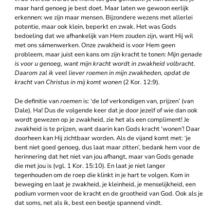
maar hard genoeg je best doet. Maar laten we gewoon eerlijk
erkennen: we zijn maar mensen. Bijzondere wezens met allerlei
potentie, maar ook klein, beperkt en zwak. Het was Gods
bedoeling dat we afhankelijk van Hem zouden zijn, want Hij wil
met ons sámenwerken. Onze zwakheid is voor Hem geen
probleem, maar juist een kans om zijn kracht te tonen:
Mijn
genade
is voor u genoeg, want mijn kracht wordt in zwakheid volbracht.
Daarom zal ik veel liever roemen in mijn zwakheden, opdat de
kracht van Christus in mij komt wonen
(2 Kor. 12:9).
De definitie van
roemen
is: ‘de lof verkondigen van, prijzen’ (van
Dale). Ha! Dus de volgende keer dat je door jezelf of wie dan ook
wordt gewezen op je zwakheid, zie het als een compliment! Je
zwakheid is te prijzen, want daarin kan Gods kracht ‘wonen’! Daar
doorheen kan Hij zichtbaar worden. Als de vijand komt met: ‘je
bent niet goed genoeg, dus laat maar zitten’, bedank hem voor de
herinnering dat het niet van jou afhangt, maar van Gods genade
die met jou is (vgl. 1 Kor. 15:10). En laat je niet langer
tegenhouden om de roep die klinkt in je hart te volgen. Kom in
beweging en laat je zwakheid, je kleinheid, je menselijkheid, een
podium vormen voor de kracht en de grootheid van God. Ook als je
dat soms, net als ik, best een beetje spannend vindt.