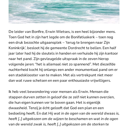
De leider van Bonfire, Erwin Wietses, is een heel bijzonder mens.
Toen God het in zijn hart legde om de Bonifatiuskerk – toen nog
een druk bezochte uitgaansplek – ‘terug te brengen naar Zijn
Koninkrijk’, besloot hij de gemeente Dordrecht te bellen. Een half
jaar later had hij de sleutels in handen en verhuisde hij zijn kantoor
naar het pand. Zijn gevleugelde uitspraak in de zeven hierop
volgende jaren: “het is allemaal niet zo spannend”. Met diezelfde
nuchterheid kocht hij onlangs een ander monumentaal pand om er
een stadsklooster van te maken. Met als vertrekpunt niet meer
dan wat ruwe schetsen en een paar enthousiaste vrijwilligers.
Ik heb veel bewondering voor mensen als Erwin. Mensen die
stappen durven zetten in geloof die ze zelf niet kunnen overzien,
die hun eigen kunnen ver te boven gaan. Het is eigenlijk
dwaasheid. Tenzij je écht gelooft dat God een plan en een
bedoeling heeft. En dat Hij
wat in de ogen van de wereld dwaas is,
heeft [..] uitgekozen om de wijzen te beschamen
en
wat in de ogen
van de wereld zwak is, heeft [..] uitgekozen om de sterken te