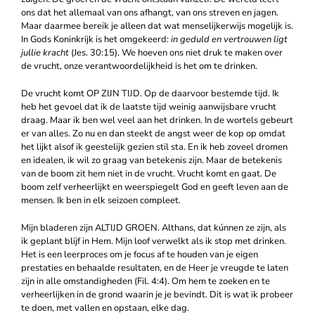
ons dat het allemaal van ons afhangt, van ons streven en jagen.
Maar daarmee bereik je alleen dat wat menselijkerwijs mogelijk is.
In Gods Koninkrijk is het omgekeerd:
in geduld en vertrouwen ligt
jullie kracht
(Jes. 30:15). We hoeven ons niet druk te maken over
de vrucht, onze verantwoordelijkheid is het om te drinken.
De vrucht komt OP ZIJN TIJD. Op de daarvoor bestemde tijd. Ik
heb het gevoel dat ik de laatste tijd weinig aanwijsbare vrucht
draag. Maar ik ben wel veel aan het drinken. In de wortels gebeurt
er van alles. Zo nu en dan steekt de angst weer de kop op omdat
het lijkt alsof ik geestelijk gezien stil sta. En ik heb zoveel dromen
en idealen, ik wil zo graag van betekenis zijn. Maar de betekenis
van de boom zit hem niet in de vrucht. Vrucht komt en gaat. De
boom zelf verheerlijkt en weerspiegelt God en geeft leven aan de
mensen. Ik ben in elk seizoen compleet.
Mijn bladeren zijn ALTIJD GROEN. Althans, dat kúnnen ze zijn, als
ik geplant blijf in Hem. Mijn loof verwelkt als ik stop met drinken.
Het is een leerproces om je focus af te houden van je eigen
prestaties en behaalde resultaten, en de Heer je vreugde te laten
zijn in alle omstandigheden (Fil. 4:4). Om hem te zoeken en te
verheerlijken in de grond waarin je je bevindt. Dit is wat ik probeer
te doen, met vallen en opstaan, elke dag.