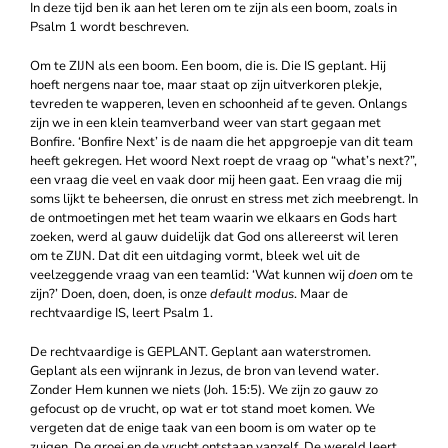
In deze tijd ben ik aan het leren om te zijn als een boom, zoals in
Psalm 1 wordt beschreven.
Om te ZIJN als een boom. Een boom, die is. Die IS geplant. Hij
hoeft nergens naar toe, maar staat op zijn uitverkoren plekje,
tevreden te wapperen, leven en schoonheid af te geven. Onlangs
zijn we in een klein teamverband weer van start gegaan met
Bonfire. ‘Bonfire Next’ is de naam die het appgroepje van dit team
heeft gekregen. Het woord Next roept de vraag op “what’s next?”,
een vraag die veel en vaak door mij heen gaat. Een vraag die mij
soms lijkt te beheersen, die onrust en stress met zich meebrengt. In
de ontmoetingen met het team waarin we elkaars en Gods hart
zoeken, werd al gauw duidelijk dat God ons allereerst wil leren
om te ZIJN. Dat dit een uitdaging vormt, bleek wel uit de
veelzeggende vraag van een teamlid: ‘Wat kunnen wij
doen
om te
zijn?’ Doen, doen, doen, is onze
default modus
. Maar de
rechtvaardige IS, leert Psalm 1.
De rechtvaardige is GEPLANT. Geplant aan waterstromen.
Geplant als een wijnrank in Jezus, de bron van levend water.
Zonder Hem kunnen we niets (Joh. 15:5). We zijn zo gauw zo
gefocust op de vrucht, op wat er tot stand moet komen. We
vergeten dat de enige taak van een boom is om water op te
zuigen. De groei en de vrucht ontstaan vanzelf. De wereld leert