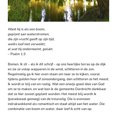
Want hij is als een boom,
geplant aan waterstromen,
die zijn vrucht geeft op zijn tijd,
welks loof niet verwelkt;
al wat hij onderneemt, gelukt.
– Psalm 1:3
Bomen. Ik zit – als ik dit schrijf – op ons heerlijke terras op de dijk
en zie ze volop wapperen in de wind, schitteren in de zon.
Regelmatig ga ik hier even staan om naar ze te kijken, vooral
tijdens
golden hour
of zonsondergang, dan schitteren ze het meest.
Ik wordt er blij van en rustig. Wat een onwijs goed idee van God
om ze te maken, en wat ben ik de gemeente Dordrecht dankbaar
dat ze hier zoveel geplant worden. Het meest blij wordt ik
(paradoxaal genoeg) van de treurwilg. Die is evenzeer
indrukwekkend als romantisch en staat altijd aan het water. Die
combinatie van boom en water, daar leef ik echt van op.