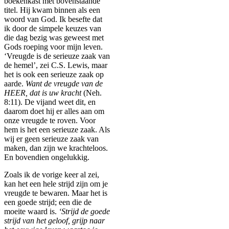
boekenkast met bovenstaande
titel. Hij kwam binnen als een
woord van God. Ik besefte dat
ik door de simpele keuzes van
die dag bezig was geweest met
Gods roeping voor mijn leven.
‘Vreugde is de serieuze zaak van
de hemel’, zei C.S. Lewis, maar
het is ook een serieuze zaak op
aarde.
Want de vreugde van de
HEER, dat is uw kracht
(Neh.
8:11). De vijand weet dit, en
daarom doet hij er alles aan om
onze vreugde te roven. Voor
hem is het een serieuze zaak. Als
wij er geen serieuze zaak van
maken, dan zijn we krachteloos.
En bovendien ongelukkig.
Zoals ik de vorige keer al zei,
kan het een hele strijd zijn om je
vreugde te bewaren. Maar het is
een goede strijd; een die de
moeite waard is.
‘Strijd de goede
strijd van het geloof, grijp naar