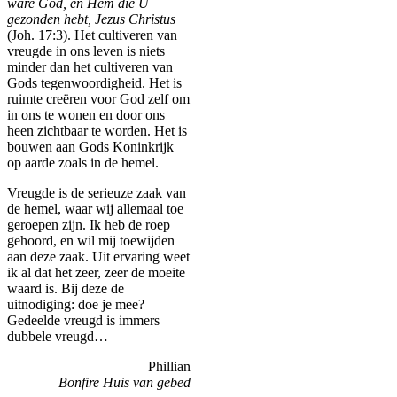
ware God, en Hem die U
gezonden hebt, Jezus Christus
(Joh. 17:3). Het cultiveren van
vreugde in ons leven is niets
minder dan het cultiveren van
Gods tegenwoordigheid. Het is
ruimte creëren voor God zelf om
in ons te wonen en door ons
heen zichtbaar te worden. Het is
bouwen aan Gods Koninkrijk
op aarde zoals in de hemel.
Vreugde is de serieuze zaak van
de hemel, waar wij allemaal toe
geroepen zijn. Ik heb de roep
gehoord, en wil mij toewijden
aan deze zaak. Uit ervaring weet
ik al dat het zeer, zeer de moeite
waard is. Bij deze de
uitnodiging: doe je mee?
Gedeelde vreugd is immers
dubbele vreugd…
Phillian
Bonfire Huis van gebed