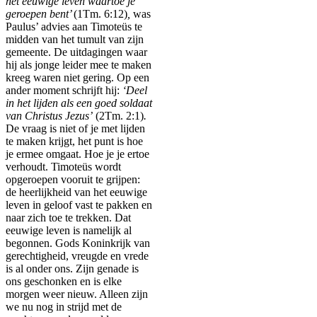
het eeuwige leven waartoe je
geroepen bent’
(1Tm. 6:12)
,
was
Paulus’ advies aan Timoteüs te
midden van het tumult van zijn
gemeente. De uitdagingen waar
hij als jonge leider mee te maken
kreeg waren niet gering. Op een
ander moment schrijft hij:
‘Deel
in het lijden als een goed soldaat
van Christus Jezus’
(2Tm. 2:1)
.
De vraag is niet of je met lijden
te maken krijgt, het punt is hoe
je ermee omgaat. Hoe je je ertoe
verhoudt. Timoteüs wordt
opgeroepen vooruit te grijpen:
de heerlijkheid van het eeuwige
leven in geloof vast te pakken en
naar zich toe te trekken. Dat
eeuwige leven is namelijk al
begonnen. Gods Koninkrijk van
gerechtigheid, vreugde en vrede
is al onder ons. Zijn genade is
ons geschonken en is elke
morgen weer nieuw. Alleen zijn
we nu nog in strijd met de